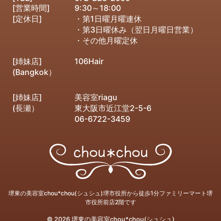
[営業時間]
9:30～18:00
[定休日]
・第1日曜月曜連休
・第3日曜休み（翌日月曜日営業）
・その他月曜定休
[姉妹店]
106Hair
(Bangkok）
[姉妹店]
美容室riagu
(長瀬）
東大阪市近江堂2-5-6
06-6722-3459
堺東の美容室chou*chou(シュシュ)堺市役所から徒歩1分ファミリーマート堺
市役所前店2階です
© 2026 堺東の美容室chou*chou(シュシュ)